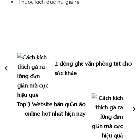
Thuoc kich duc nu gia re
Điều
hướng
bài
2 dòng ghế văn phòng tốt cho
viết
sức khỏe
Top 3 Website bán quần áo
online hot nhất hiện nay