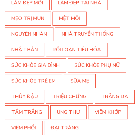
LÀM ĐẸP MÔI
LÀM ĐẸP TẠI NHÀ
MẸO TRỊ MỤN
MỆT MỎI
NGUYÊN NHÂN
NHÀ TRUYỀN THỐNG
NHẬT BẢN
RỐI LOẠN TIÊU HÓA
SỨC KHỎE GIA ĐÌNH
SỨC KHỎE PHỤ NỮ
SỨC KHỎE TRẺ EM
SỮA MẸ
THỦY ĐẬU
TRIỆU CHỨNG
TRẮNG DA
TẮM TRẮNG
UNG THƯ
VIÊM KHỚP
VIÊM PHỔI
ĐẠI TRÀNG