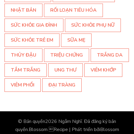
NHẬT BẢN
RỐI LOẠN TIÊU HÓA
SỨC KHỎE GIA ĐÌNH
SỨC KHỎE PHỤ NỮ
SỨC KHỎE TRẺ EM
SỮA MẸ
THỦY ĐẬU
TRIỆU CHỨNG
TRẮNG DA
TẮM TRẮNG
UNG THƯ
VIÊM KHỚP
VIÊM PHỔI
ĐẠI TRÀNG
© Bản quyền2026
Ngẫm Nghĩ
. Đã đăng ký bản
quyền.
Blossom Recipe | Phát triển bởi
Blossom