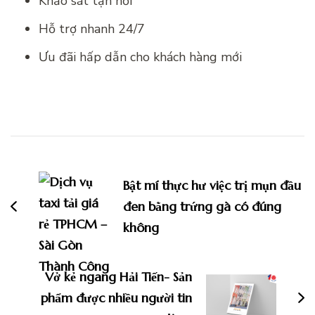
Khảo sát tận nơi
Hỗ trợ nhanh 24/7
Ưu đãi hấp dẫn cho khách hàng mới
Điều
hướng
Bật mí thực hư việc trị mụn đầu
bài
đen bằng trứng gà có đúng
viết
không
Vở kẻ ngang Hải Tiến- Sản
phẩm được nhiều người tin