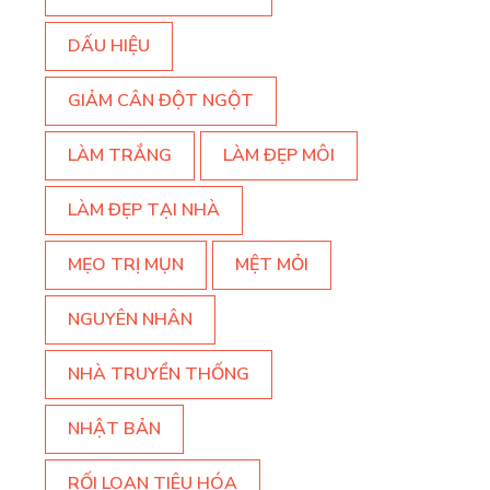
DẤU HIỆU
GIẢM CÂN ĐỘT NGỘT
LÀM TRẮNG
LÀM ĐẸP MÔI
LÀM ĐẸP TẠI NHÀ
MẸO TRỊ MỤN
MỆT MỎI
NGUYÊN NHÂN
NHÀ TRUYỀN THỐNG
NHẬT BẢN
RỐI LOẠN TIÊU HÓA