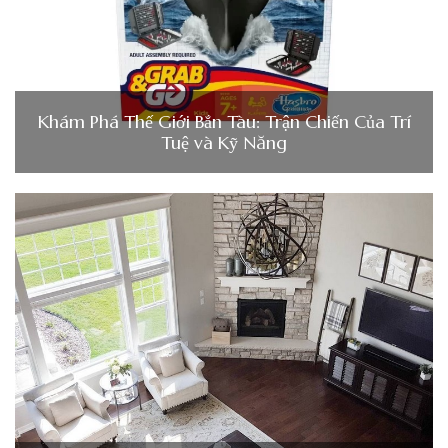
Khám Phá Thế Giới Bắn Tàu: Trận Chiến Của Trí
Tuệ và Kỹ Năng