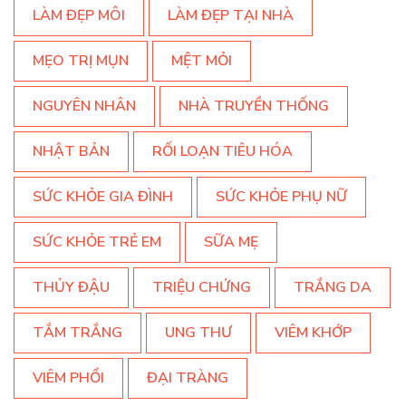
LÀM ĐẸP MÔI
LÀM ĐẸP TẠI NHÀ
MẸO TRỊ MỤN
MỆT MỎI
NGUYÊN NHÂN
NHÀ TRUYỀN THỐNG
NHẬT BẢN
RỐI LOẠN TIÊU HÓA
SỨC KHỎE GIA ĐÌNH
SỨC KHỎE PHỤ NỮ
SỨC KHỎE TRẺ EM
SỮA MẸ
THỦY ĐẬU
TRIỆU CHỨNG
TRẮNG DA
TẮM TRẮNG
UNG THƯ
VIÊM KHỚP
VIÊM PHỔI
ĐẠI TRÀNG