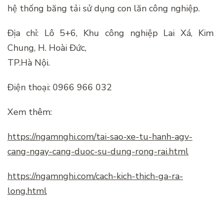
hệ thống băng tải sử dụng con lăn công nghiệp.
Địa chỉ: Lô 5+6, Khu công nghiệp Lai Xá, Kim
Chung, H. Hoài Đức,
TP.Hà Nội.
Điện thoại: 0966 966 032
Xem thêm:
https://ngamnghi.com/tai-sao-xe-tu-hanh-agv-
cang-ngay-cang-duoc-su-dung-rong-rai.html
https://ngamnghi.com/cach-kich-thich-ga-ra-
long.html