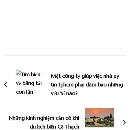
Điều
hướng
Một công ty giúp việc nhà uy
bài
tín tphcm phải đảm bảo những
viết
yếu tố nào?
Những kinh nghiệm cần có khi
du lịch biển Cổ Thạch