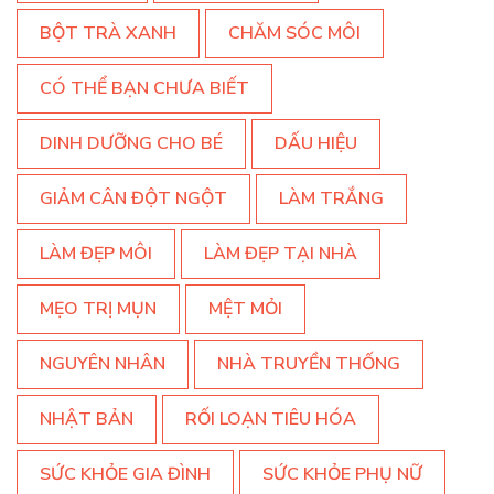
BỘT TRÀ XANH
CHĂM SÓC MÔI
CÓ THỂ BẠN CHƯA BIẾT
DINH DƯỠNG CHO BÉ
DẤU HIỆU
GIẢM CÂN ĐỘT NGỘT
LÀM TRẮNG
LÀM ĐẸP MÔI
LÀM ĐẸP TẠI NHÀ
MẸO TRỊ MỤN
MỆT MỎI
NGUYÊN NHÂN
NHÀ TRUYỀN THỐNG
NHẬT BẢN
RỐI LOẠN TIÊU HÓA
SỨC KHỎE GIA ĐÌNH
SỨC KHỎE PHỤ NỮ