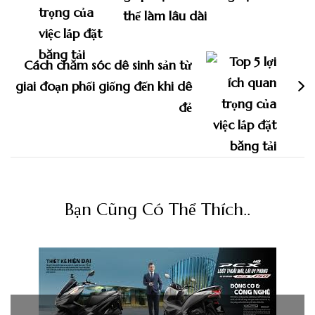
viết
thể làm lâu dài
Cách chăm sóc dê sinh sản từ
giai đoạn phối giống đến khi dê
đẻ
Bạn Cũng Có Thể Thích..