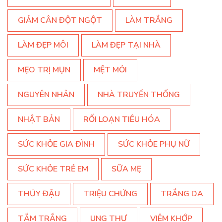
GIẢM CÂN ĐỘT NGỘT
LÀM TRẮNG
LÀM ĐẸP MÔI
LÀM ĐẸP TẠI NHÀ
MẸO TRỊ MỤN
MỆT MỎI
NGUYÊN NHÂN
NHÀ TRUYỀN THỐNG
NHẬT BẢN
RỐI LOẠN TIÊU HÓA
SỨC KHỎE GIA ĐÌNH
SỨC KHỎE PHỤ NỮ
SỨC KHỎE TRẺ EM
SỮA MẸ
THỦY ĐẬU
TRIỆU CHỨNG
TRẮNG DA
TẮM TRẮNG
UNG THƯ
VIÊM KHỚP