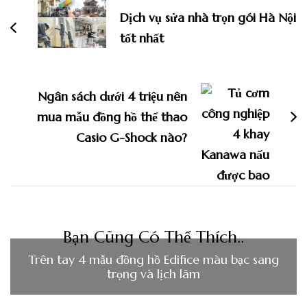
bài
Dịch vụ sửa nhà trọn gói Hà Nội
viết
tốt nhất
Ngân sách dưới 4 triệu nên
mua mẫu đồng hồ thể thao
Casio G-Shock nào?
Bạn Cũng Có Thể Thích..
Trên tay 4 mẫu đồng hồ Edifice màu bạc sang
trọng và lịch lãm