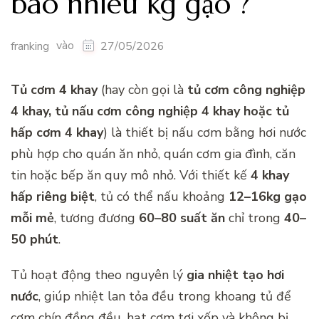
bao nhiêu kg gạo ?
vào
franking
27/05/2026
Tủ cơm 4 khay
(hay còn gọi là
tủ cơm công nghiệp
4 khay, tủ nấu cơm công nghiệp 4 khay hoặc tủ
hấp cơm 4 khay
) là thiết bị nấu cơm bằng hơi nước
phù hợp cho quán ăn nhỏ, quán cơm gia đình, căn
tin hoặc bếp ăn quy mô nhỏ. Với thiết kế
4 khay
hấp riêng biệt
, tủ có thể nấu khoảng
12–16kg gạo
mỗi mẻ
, tương đương
60–80 suất ăn
chỉ trong
40–
50 phút
.
Tủ hoạt động theo nguyên lý
gia nhiệt tạo hơi
nước
, giúp nhiệt lan tỏa đều trong khoang tủ để
cơm chín đồng đều, hạt cơm tơi xốp và không bị