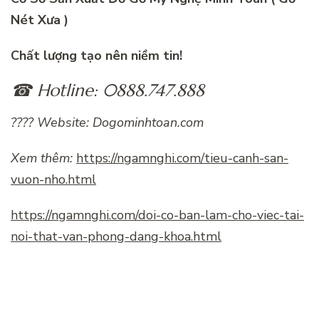
Nét Xưa )
Chất lượng tạo nên niềm tin!
☎ Hotline: 0888.747.888
???? Website: Dogominhtoan.com
Xem thêm:
https://ngamnghi.com/tieu-canh-san-
vuon-nho.html
https://ngamnghi.com/doi-co-ban-lam-cho-viec-tai-
noi-that-van-phong-dang-khoa.html