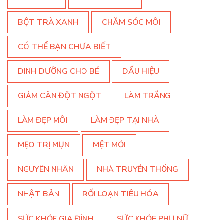
BỘT TRÀ XANH
CHĂM SÓC MÔI
CÓ THỂ BẠN CHƯA BIẾT
DINH DƯỠNG CHO BÉ
DẤU HIỆU
GIẢM CÂN ĐỘT NGỘT
LÀM TRẮNG
LÀM ĐẸP MÔI
LÀM ĐẸP TẠI NHÀ
MẸO TRỊ MỤN
MỆT MỎI
NGUYÊN NHÂN
NHÀ TRUYỀN THỐNG
NHẬT BẢN
RỐI LOẠN TIÊU HÓA
SỨC KHỎE GIA ĐÌNH
SỨC KHỎE PHỤ NỮ