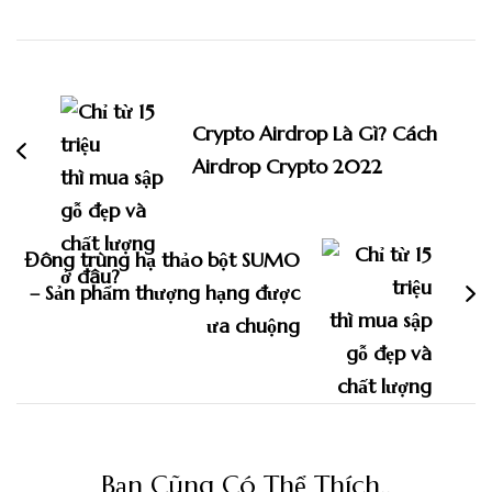
Điều
hướng
bài
Crypto Airdrop Là Gì? Cách
viết
Airdrop Crypto 2022
Đông trùng hạ thảo bột SUMO
– Sản phẩm thượng hạng được
ưa chuộng
Bạn Cũng Có Thể Thích..