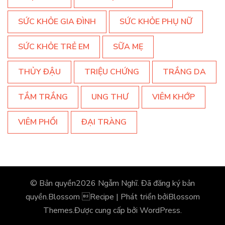
SỨC KHỎE GIA ĐÌNH
SỨC KHỎE PHỤ NỮ
SỨC KHỎE TRẺ EM
SỮA MẸ
THỦY ĐẬU
TRIỆU CHỨNG
TRẮNG DA
TẮM TRẮNG
UNG THƯ
VIÊM KHỚP
VIÊM PHỔI
ĐẠI TRÀNG
© Bản quyền2026
Ngẫm Nghĩ
. Đã đăng ký bản
quyền.
Blossom Recipe | Phát triển bởi
Blossom
Themes
.Được cung cấp bởi
WordPress
.