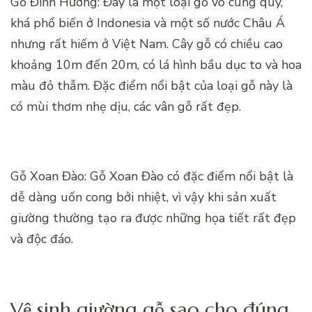
Gỗ Đinh Hương: Đây là một loại gỗ vô cùng quý,
khá phổ biến ở Indonesia và một số nước Châu Á
nhưng rất hiếm ở Việt Nam. Cây gỗ có chiều cao
khoảng 10m đến 20m, có lá hình bầu dục to và hoa
màu đỏ thẫm. Đặc điểm nổi bật của loại gỗ này là
có mùi thơm nhẹ dịu, các vân gỗ rất đẹp.
Gỗ Xoan Đào: Gỗ Xoan Đào có đặc điểm nổi bật là
dễ dàng uốn cong bởi nhiệt, vì vậy khi sản xuất
giường thường tạo ra được những họa tiết rất đẹp
và độc đáo.
Vệ sinh giường gỗ sao cho đúng