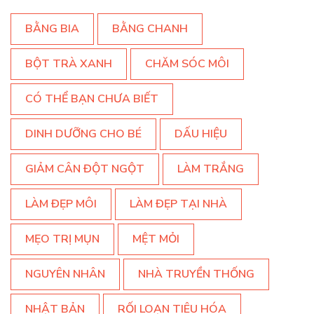
BẰNG BIA
BẰNG CHANH
BỘT TRÀ XANH
CHĂM SÓC MÔI
CÓ THỂ BẠN CHƯA BIẾT
DINH DƯỠNG CHO BÉ
DẤU HIỆU
GIẢM CÂN ĐỘT NGỘT
LÀM TRẮNG
LÀM ĐẸP MÔI
LÀM ĐẸP TẠI NHÀ
MẸO TRỊ MỤN
MỆT MỎI
NGUYÊN NHÂN
NHÀ TRUYỀN THỐNG
NHẬT BẢN
RỐI LOẠN TIÊU HÓA