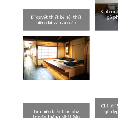
Kinh ng
Bí quyết thiết kế nội thất
gỗ p
hiện đại và cao cấp
Chỉ từ 1
Tìm hiểu kiến trúc nhà
gỗ đẹp
truyền thống Nhật Bản