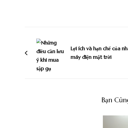
Điều
hướng
Lợi ích và hạn chế của nh
bài
máy điện mặt trời
viết
Bạn Cũng