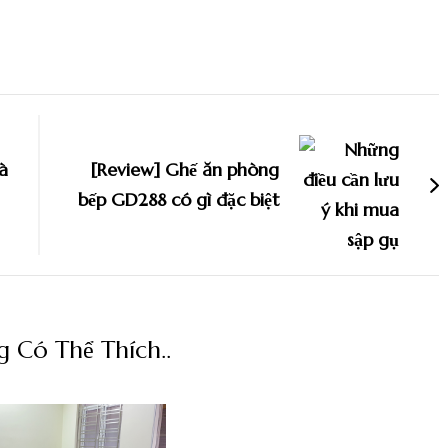
à
[Review] Ghế ăn phòng
bếp GD288 có gì đặc biệt
 Có Thể Thích..