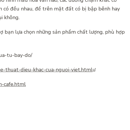
o hình mẫu hoa văn nào, các đường chạm khắc có
n có đều nhau, để trên mặt đất có bị bập bênh hay
i không.
ợ bạn lựa chọn những sản phẩm chất lượng, phù hợp
ua-tu-bay-do/
e-thuat-dieu-khac-cua-nguoi-viet.html
ư
n-cafe.html