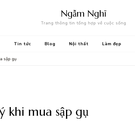
Ngẫm Nghĩ
Trang thông tin tổng hợp về cuộc sống
Tin tức
Blog
Nội thất
Làm đẹp
ua sập gụ
ý khi mua sập gụ