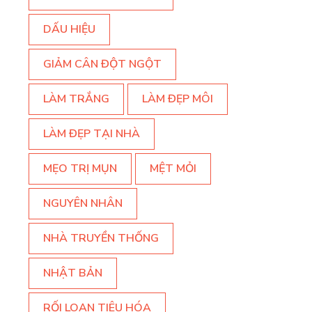
DẤU HIỆU
GIẢM CÂN ĐỘT NGỘT
LÀM TRẮNG
LÀM ĐẸP MÔI
LÀM ĐẸP TẠI NHÀ
MẸO TRỊ MỤN
MỆT MỎI
NGUYÊN NHÂN
NHÀ TRUYỀN THỐNG
NHẬT BẢN
RỐI LOẠN TIÊU HÓA