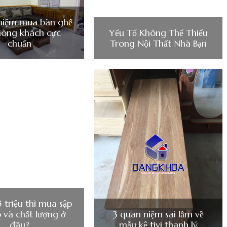
hiệm mua bàn ghế
hòng khách cực
Yếu Tố Không Thể Thiếu
chuẩn
Trong Nội Thất Nhà Bạn
5 triệu thì mua sập
 và chất lượng ở
3 quan niệm sai lầm về
đâu?
mẫu kệ tivi thanh lý