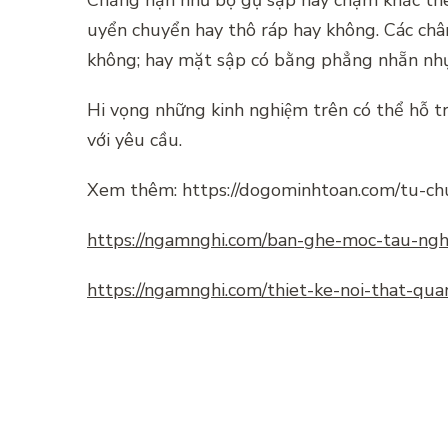
Chẳng hạn như bộ gụ sập này chạm khắc the
uyển chuyển hay thô ráp hay không. Các châ
không; hay mặt sập có bằng phẳng nhẵn nhụ
Hi vọng những kinh nghiệm trên có thể hỗ tr
với yêu cầu.
Xem thêm: https://dogominhtoan.com/tu-ch
https://ngamnghi.com/ban-ghe-moc-tau-ngh
https://ngamnghi.com/thiet-ke-noi-that-qua