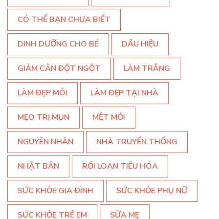
CÓ THỂ BẠN CHƯA BIẾT
DINH DƯỠNG CHO BÉ
DẤU HIỆU
GIẢM CÂN ĐỘT NGỘT
LÀM TRẮNG
LÀM ĐẸP MÔI
LÀM ĐẸP TẠI NHÀ
MẸO TRỊ MỤN
MỆT MỎI
NGUYÊN NHÂN
NHÀ TRUYỀN THỐNG
NHẬT BẢN
RỐI LOẠN TIÊU HÓA
SỨC KHỎE GIA ĐÌNH
SỨC KHỎE PHỤ NỮ
SỨC KHỎE TRẺ EM
SỮA MẸ