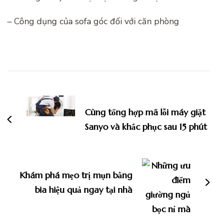
– Công dụng của sofa góc đối với căn phòng
Điều
hướng
bài
Cùng tổng hợp mã lỗi máy giặt
viết
Sanyo và khắc phục sau 15 phút
Khám phá mẹo trị mụn bằng
bia hiệu quả ngay tại nhà