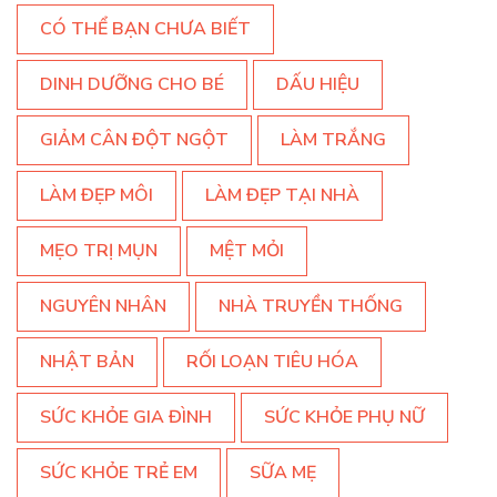
CÓ THỂ BẠN CHƯA BIẾT
DINH DƯỠNG CHO BÉ
DẤU HIỆU
GIẢM CÂN ĐỘT NGỘT
LÀM TRẮNG
LÀM ĐẸP MÔI
LÀM ĐẸP TẠI NHÀ
MẸO TRỊ MỤN
MỆT MỎI
NGUYÊN NHÂN
NHÀ TRUYỀN THỐNG
NHẬT BẢN
RỐI LOẠN TIÊU HÓA
SỨC KHỎE GIA ĐÌNH
SỨC KHỎE PHỤ NỮ
SỨC KHỎE TRẺ EM
SỮA MẸ