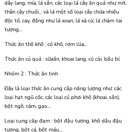
dây lang, mía, lá sắn, các loại lá cây ăn quả như mít,
thân cây chuối… và lá một số loại cây chứa nhiều
độc tố, cay, đắng như lá xoan, lá xà cừ, lá chàm tai
tượng…
Thức ăn thô khô : cỏ khô, rơm lúa…
Thức ăn củ quả : sữaắn, khoai lang, củ cải, bầu bí.
Nhóm 2 : Thức ăn tinh
Đây là loại thức ăn cung cấp năng lượng như: các
loại hạt ngũ cốc, các loại củ phơi khô (khoai, sắn),
bột ngô, cám, gạo…
Loại cung cấp đạm : bột đậu tương, khô dầu đậu
tương, bột cá, bột máu…