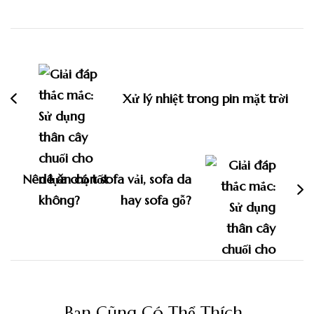
Điều
hướng
bài
Xử lý nhiệt trong pin mặt trời
viết
Nên lựa chọn sofa vải, sofa da
hay sofa gỗ?
Bạn Cũng Có Thể Thích..