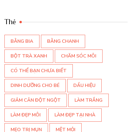
Thẻ
BẰNG BIA
BẰNG CHANH
BỘT TRÀ XANH
CHĂM SÓC MÔI
CÓ THỂ BẠN CHƯA BIẾT
DINH DƯỠNG CHO BÉ
DẤU HIỆU
GIẢM CÂN ĐỘT NGỘT
LÀM TRẮNG
LÀM ĐẸP MÔI
LÀM ĐẸP TẠI NHÀ
MẸO TRỊ MỤN
MỆT MỎI